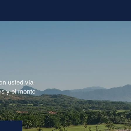
on usted vía
es y el monto