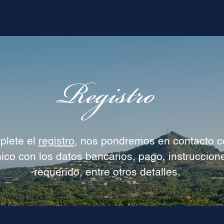
Registro
plete el
registro
, nos pondremos en contacto c
nico con los datos bancarios, pago, instruccion
requerido, entre otros detalles.