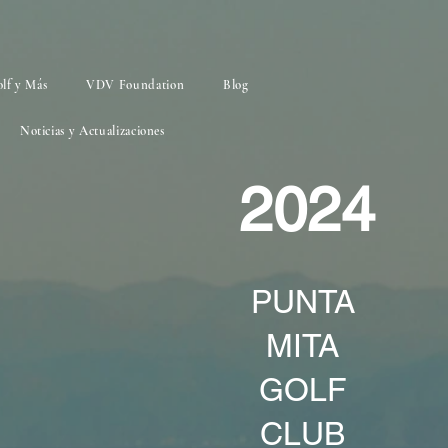
lf y Más
VDV Foundation
Blog
Noticias y Actualizaciones
2024
PUNTA
MITA
GOLF
CLUB