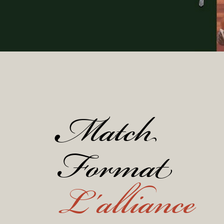
Match
Format
L'alliance