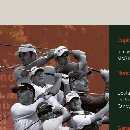
Capi
Ian w
McGin
Nombr
Costa
De Ve
Sandy
Gana