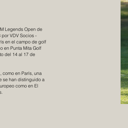
WCM Legends Open de
 por VDV Socios -
rís en el campo de golf
o en Punta Mita Golf
o del 14 al 17 de
, como en París, una
e se han distinguido a
 Europeo como en El
s.